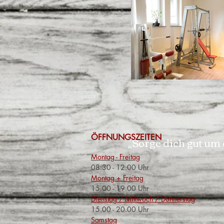
ÖFFNUNGSZEITEN
„Sorge dich gut um 
Montag - Freitag
08.30 - 12.00 Uhr
Montag + Freitag
15.00 - 19.00 Uhr
Dienstag / Mittwoch / Donnerstag
15.00 - 20.00 Uhr
​Samstag