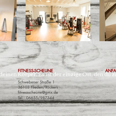
FITNESS-SCHEUNE
ANFA
deinen Körper. Es ist der einzige Ort, den du 
Schwebener Straße 1
36103 Flieden/Rückers
fitnessscheune@gmx.de
Tel.: 06655/987344